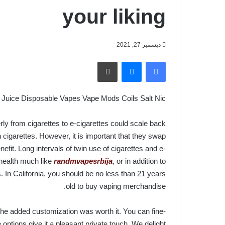
your liking
ديسمبر 27, 2021
فيسبوك
ماسنجر
طباعة
 Juice Disposable Vapes Vape Mods Coils Salt Nic
erly from cigarettes to e-cigarettes could scale back
cigarettes. However, it is important that they swap
enefit. Long intervals of twin use of cigarettes and e-
 health much like
randmvapesrbija
, or in addition to
. In California, you should be no less than 21 years
old to buy vaping merchandise.
lt the added customization was worth it. You can fine-
 options give it a pleasant private touch. We delight