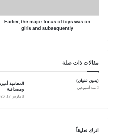
r
ر
,
و
t
ن
Earlier, the major focus of toys was on
h
ي
e
girls and subsequently
m
a
j
o
r
مقالات ذات صلة
f
o
c
(بدون عنوان)
المحامية أميرة
u
منذ أسبوعين
ومصداقية
s
مارس 17, 2026
o
f
t
o
y
s
اترك تعليقاً