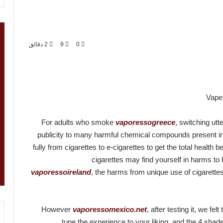
0
9
2 دقائق
Vape
For adults who smoke
vaporessogreece
, switching utt
publicity to many harmful chemical compounds present in 
fully from cigarettes to e-cigarettes to get the total health b
cigarettes may find yourself in harms to
vaporessoireland
, the harms from unique use of cigarettes
However
vaporessomexico.net
, after testing it, we fe
tune the experience to your liking, and the 4 shade