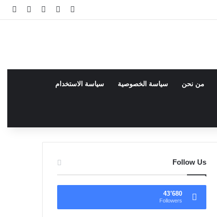
فيسبوك
facebook
تسجيل الدخو
مقال عش
إضاف
من نحن
سياسة الخصوصية
سياسة الاستخدام
Follow Us
43٬680
Followers