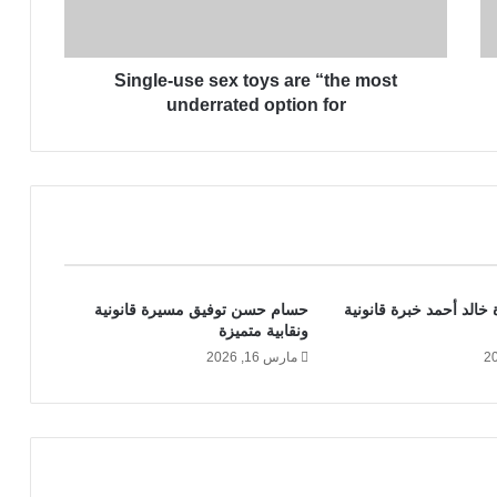
-
u
s
Single-use sex toys are “the most
e
s
underrated option for
e
x
t
o
y
s
a
r
 خالد أحمد خبرة قانونية
حسام حسن توفيق مسيرة قانونية
e
ونقابية متميزة
“
مارس 16, 2026
t
h
e
m
o
s