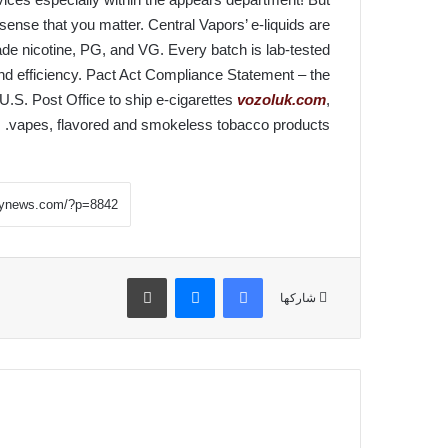
 a sense that you matter. Central Vapors’ e-liquids are
 nicotine, PG, and VG. Every batch is lab-tested
 and efficiency. Pact Act Compliance Statement – the
.S. Post Office to ship e-cigarettes
vozoluk.com
,
vapes, flavored and smokeless tobacco products.
فيسبوك
ماسنجر
طباعة
شاركها