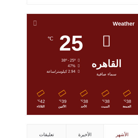
Weather
25
℃
القاهره
38º - 25º
47%
2.94 كيلومتر/ساعة
سماء صافية
42
39
38
38
38
℃
℃
℃
℃
℃
الجمعة
السبت
الأحد
الأثنين
الثلاثاء
الأشهر
الأخيرة
تعليقات