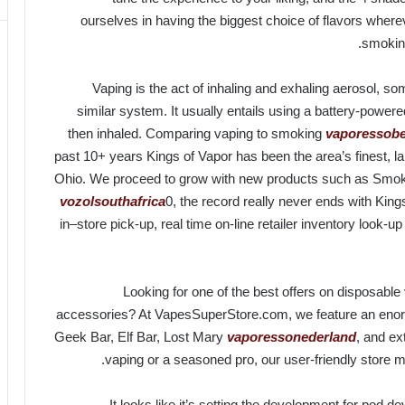
ourselves in having the biggest choice of flavors wherev
smoking
Vaping is the act of inhaling and exhaling aerosol, s
similar system. It usually entails using a battery-powered
then inhaled. Comparing vaping to smoking
vaporessobe
past 10+ years Kings of Vapor has been the area’s finest, 
Ohio. We proceed to grow with new products such as Smok
vozolsouthafrica
0, the record really never ends with Kin
in–store pick-up, real time on-line retailer inventory look-u
Looking for one of the best offers on disposabl
accessories? At VapesSuperStore.com, we feature an eno
Geek Bar, Elf Bar, Lost Mary
vaporessonederland
, and ex
vaping or a seasoned pro, our user-friendly store m
It looks like it’s setting the development for pod 