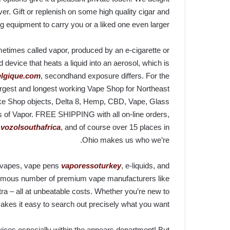
er. Gift or replenish on some high quality cigar and
 equipment to carry you or a liked one even larger.
ometimes called vapor, produced by an e-cigarette or
 device that heats a liquid into an aerosol, which is
lgique.com
, secondhand exposure differs. For the
largest and longest working Vape Shop for Northeast
e Shop objects, Delta 8, Hemp, CBD, Vape, Glass
gs of Vapor. FREE SHIPPING with all on-line orders,
p
vozolsouthafrica
, and of course over 15 places in
Ohio makes us who we’re.
e vapes, vape pens
vaporessoturkey
, e-liquids, and
rmous number of premium vape manufacturers like
tra – all at unbeatable costs. Whether you’re new to
akes it easy to search out precisely what you want.
devices especially within the appears department! But