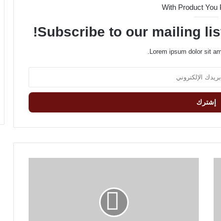
With Product You
Subscribe to our mailing lis
Lorem ipsum dolor sit am
S
i
n
g
l
e