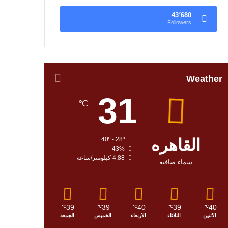
43٬680
Followers
Weather
31
℃
القاهره
40º - 28º
43%
4.88 كيلومتر/ساعة
سماء صافية
39
39
40
39
40
℃
℃
℃
℃
℃
الأثنين
الثلاثاء
الأربعاء
الخميس
الجمعة