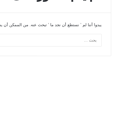
يبدوا أننا لم ’ نستطع أن نجد ما ’ تبحث عنه. من الممكن أن 