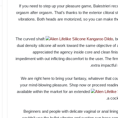
If you need to step up your pleasure game, Balestrieri re
orgasm after orgasm. That’s thanks to the exterior clitoral st
vibrations. Both heads are motorized, so you can make the
The curved shaft
Alien Lifelike Silicone Kangaroo Dildo
, 
dual density silicone all work toward the same objective of
appreciated the agency inside core and clean finis
impediment with out inflicting discomfort to the user. The fi
extra impactful
We are right here to bring your fantasy, whatever that co
your mind-blowing pleasure. Shop now or proceed reading 
available within the market for an extended
Alien Lifelik
a cock
Beginners and people with delicate vaginal or anal lining
couldn’t use the bullet vibrator and suction cup base con