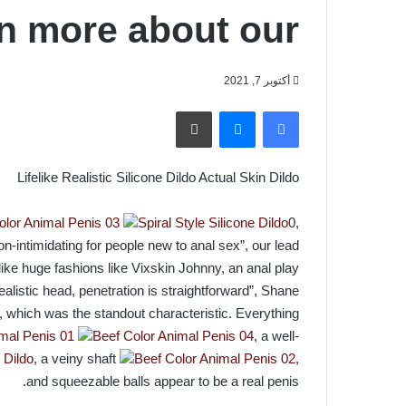
rn more about our
أكتوبر 7, 2021
فيسبوك
ماسنجر
طباعة
Lifelike Realistic Silicone Dildo Actual Skin Dildo
olor Animal Penis 03
Spiral Style Silicone Dildo
0,
n-intimidating for people new to anal sex”, our lead
ike huge fashions like Vixskin Johnny, an anal play
alistic head, penetration is straightforward”, Shane
xt, which was the standout characteristic. Everything
mal Penis 01
Beef Color Animal Penis 04
, a well-
 Dildo
, a veiny shaft
Beef Color Animal Penis 02
,
and squeezable balls appear to be a real penis.