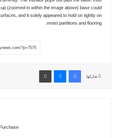
n cup (zoomed-in within the image above) base could
surfaces, and it solely appeared to hold on tightly on
moist partitions and flooring.
فيسبوك
ماسنجر
طباعة
شاركها
 Purchase