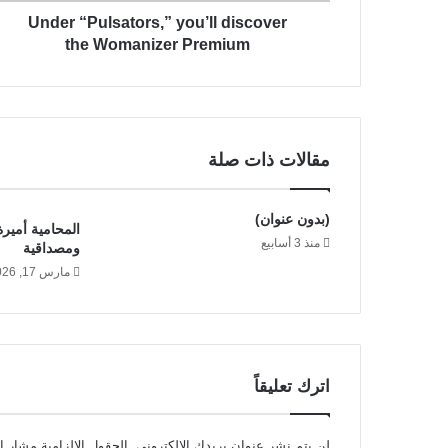
l
ن
Under “Pulsators,” you’ll discover
s
ي
a
the Womanizer Premium
t
o
r
s
,
مقالات ذات صلة
”
y
o
(بدون عنوان)
المحامية أميرة
u
منذ 3 أسابيع
ومصداقية
’
مارس 17, 2026
l
l
d
i
s
c
اترك تعليقاً
o
v
e
لن يتم نشر عنوان بريدك الإلكتروني.
الحقول الإلزامية مشار إل