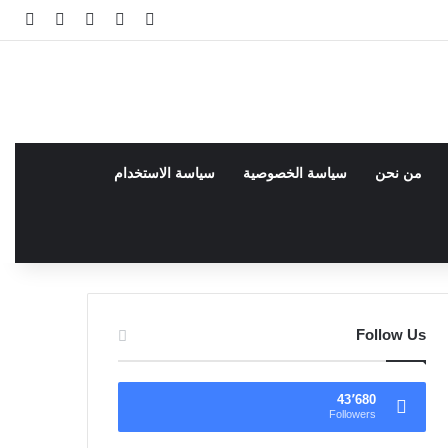
فيسبوك
facebook
تسجيل الدخو
مقال عش
إضاف
من نحن
سياسة الخصوصية
سياسة الاستخدام
Follow Us
43٬680
Followers