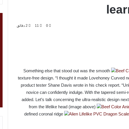
lea
0
11
2 دقائق
Something else that stood out was the smooth
Beef C
texture-free design. “I thought it made Lovehoney Curved no
product tester Shane Davis wrote in his check report. “Unl
novice can confidently indulge. With the tapered semi-re
added. Let’s talk concerning the ultra-realistic design ne
from the lifelike head (image above)
Beef Color Ani
defined coronal ridge
Alien Lifelike PVC Dragon Scale