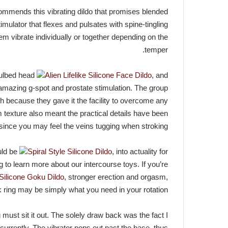
commends this vibrating dildo that promises blended
imulator that flexes and pulsates with spine-tingling
m vibrate individually or together depending on the
temper.
bulbed head
Alien Lifelike Silicone Face Dildo
, and
 amazing g-spot and prostate stimulation. The group
h because they gave it the facility to overcome any
rm texture also meant the practical details have been
 since you may feel the veins tugging when stroking.
uld be
Spiral Style Silicone Dildo
, into actuality for
to learn more about our intercourse toys. If you’re
e Silicone Goku Dildo
, stronger erection and orgasm,
 ring may be simply what you need in your rotation.
 must sit it out. The solely draw back was the fact I
currently. The vibrator pops out past the base, thus