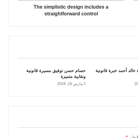
i
The simplistic design includes a
s
t
straightforward control
i
c
d
e
s
i
g
n
 خالد أحمد خبرة قانونية
حسام حسن توفيق مسيرة قانونية
i
ونقابية متميزة
n
مارس 16, 2026
c
l
u
d
e
s
a
s
t
يها بـ
*