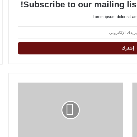
Subscribe to our mailing lis
Lorem ipsum dolor sit am
T
h
e
s
i
m
p
l