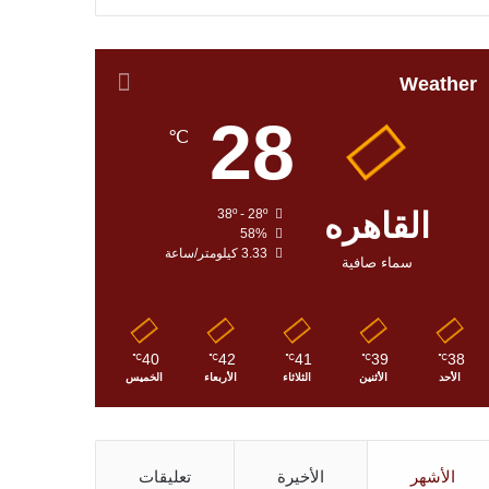
Weather
28
℃
القاهره
38º - 28º
58%
3.33 كيلومتر/ساعة
سماء صافية
40
42
41
39
38
℃
℃
℃
℃
℃
الأحد
الأثنين
الثلاثاء
الأربعاء
الخميس
الأشهر
الأخيرة
تعليقات