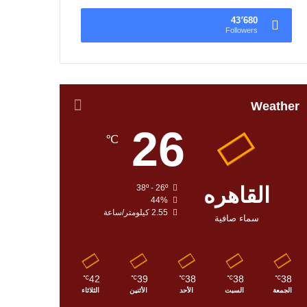
43٬680
Followers
Weather
26
℃
القاهره
38º - 26º
44%
2.55 كيلومتر/ساعة
سماء صافية
42
39
38
38
38
℃
℃
℃
℃
℃
الجمعة
السبت
الأحد
الأثنين
الثلاثاء