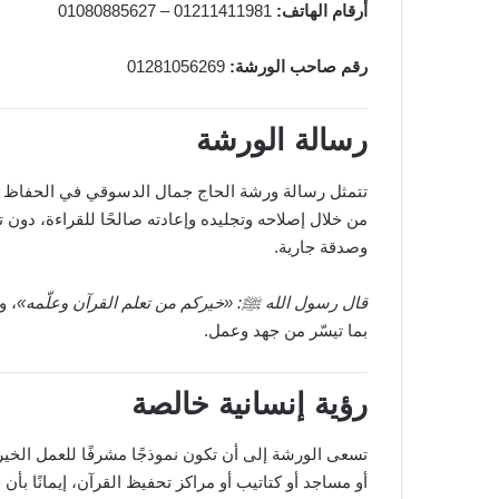
أرقام الهاتف:
01211411981 – 01080885627
رقم صاحب الورشة:
01281056269
رسالة الورشة
تتمثل رسالة ورشة الحاج جمال الدسوقي في الحفاظ ع
من خلال إصلاحه وتجليده وإعادته صالحًا للقراءة، دون ت
وصدقة جارية.
قال رسول الله ﷺ: «خيركم من تعلم القرآن وعلّمه»
، و
بما تيسّر من جهد وعمل.
رؤية إنسانية خالصة
تسعى الورشة إلى أن تكون نموذجًا مشرفًا للعمل الخيري
أو مساجد أو كتاتيب أو مراكز تحفيظ القرآن، إيمانًا بأ