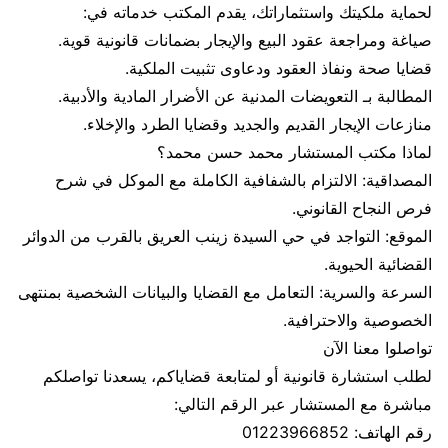
لحماية ملكيتك واستثماراتك، يقدم المكتب خدماته في:
​صياغة ومراجعة عقود البيع والإيجار بضمانات قانونية قوية.
​قضايا صحة ونفاذ العقود ودعاوى تثبيت الملكية.
​المطالبة بـ التعويضات المدنية عن الأضرار المادية والأدبية.
​منازعات الإيجار القديم والجديد وقضايا الطرد والإخلاء.
​لماذا مكتب المستشار محمد حسن محمد؟
​المصداقية: الالتزام بالشفافية الكاملة مع الموكل في شرح
فرص النجاح القانوني.
​الموقع: التواجد في حي السيدة زينب العريق بالقرب من الدوائر
القضائية الحيوية.
​السرعة والسرية: التعامل مع القضايا والبيانات الشخصية بمنتهى
الخصوصية والاحترافية.
​تواصلوا معنا الآن
​لطلب استشارة قانونية أو لمتابعة قضاياكم، يسعدنا تواصلكم
مباشرة مع المستشار عبر الرقم التالي:
​رقم الهاتف: 01223966852