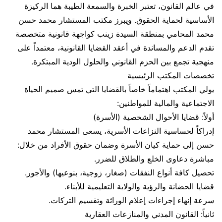
​في عالم القانون، تعتبر الخبرة والسمعة الطيبة هما الركيزة
الأساسية لحماية الحقوق. ويبرز مكتب المستشار محمد حسن
محمد المحامي بمنطقة السيدة زينب كواجهة قانونية متخصصة
تقدم الدعم والمساندة في أعقد القضايا القانونية، معتمداً على
منهجية تجمع بين الحزم القانوني والحلول الودية المبتكرة.
​تخصصات المكتب الرئيسية
​يولي المكتب اهتماماً خاصاً بالقضايا التي تمس صميم الحياة
الاجتماعية والمالية للمواطنين:
​أولاً: قضايا الأحوال الشخصية (الأسرة)
إدراكاً لحساسية النزاعات الأسرية، يسعى المستشار محمد
حسن إلى حماية كيان الأسرة وضمان حقوق الأفراد من خلال:
​مباشرة دعاوى الخلع والطلاق للضرر.
​تحصيل كافة أنواع النفقات (صغار، زوجية، بنوعيها) والأجور.
​قضايا الحضانة والرؤية والولاية التعليمية للأبناء.
​سرعة إنهاء إجراءات إعلام الوراثة وتقسيم التركات.
​ثانياً: القانون المدني والمنازعات العقارية