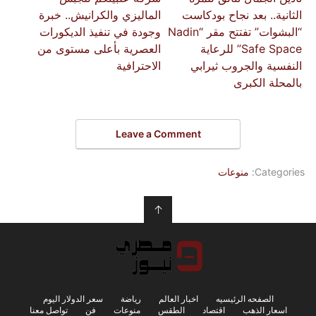
الثانية.. بعد نجاح بودكاست
الماليزي والكرانيش.. خبرة
“البشوات” تفتتح مقر “Nadin
وجودة في تنفيذ الديكورات
Safe Space” للرعاية
العصرية بأعلى مستوى من
النفسية والجروب ثيرابي
الاحترافية
بالمحلة الكبرى
Leave a Comment
Categories:
منوعات
↑
الصفحه الرئيسيه
اخبار العالم
رياضة
سعر الدولار اليوم
اسعار الذهب
اقتصاد
الطقس
منوعات
فن
تواصل معنا