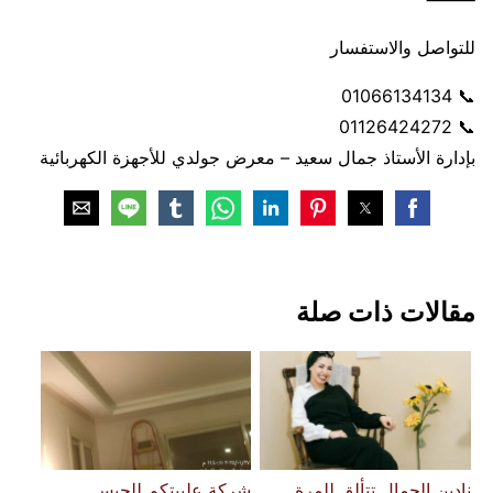
للتواصل والاستفسار
📞 01066134134
📞 01126424272
بإدارة الأستاذ جمال سعيد – معرض جولدي للأجهزة الكهربائية
مقالات ذات صلة
نادين الجمال تتألق للمرة
شركة علبيتكم للجبس