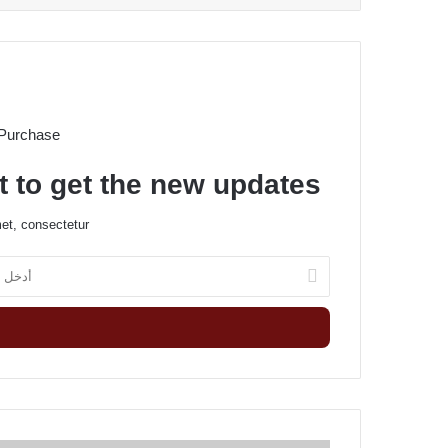
 Purchase
t to get the new updates!
et, consectetur.
أ
د
خ
ل
ب
ر
ي
د
ك