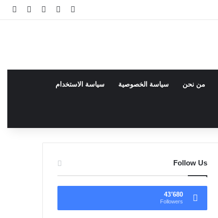
فيسبوك
facebook
تسجيل الدخو
مقال عش
إضاف
من نحن
سياسة الخصوصية
سياسة الاستخدام
Follow Us
43٬680
Followers