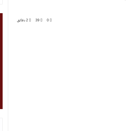
0
39
2 دقائق