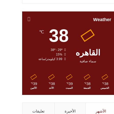
Weather
38
℃
القاهره
38º - 29º
15%
3.99 كيلومتر/ساعة
سماء صافية
39
38
39
38
38
℃
℃
℃
℃
℃
الخميس
الجمعة
السبت
الأحد
الأثنين
الأشهر
الأخيرة
تعليقات