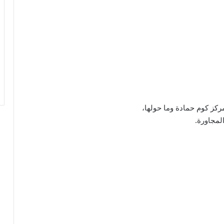
كز كوم حمادة وما حولها،
لمجاورة.