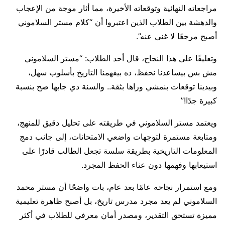
مراجعاته النهائية وتوقعاته الأخيرة، مما أثار موجة من الإعجاب
والدهشة بين الطلاب الذين اعتبروا أن “كلام مستر السلاموني
أصبح مرجعًا لا غنى عنه”.
وتعليقًا على هذا النجاح، قال أحد الطلاب: “مستر السلاموني
مش بس بيساعدنا نحفظ، ده بيفهمنا التاريخ بأسلوب سهل،
وبيدينا توقعات بنمشي وراها بثقة.. والسنة دي جابها صح بنسبة
كبيرة جدًا!”
ويعتمد مستر السلاموني في طريقته على تحليل دقيق للمنهج،
ومتابعة مستمرة لتوجهات واضعي الامتحانات، إلى جانب دمج
المعلومات التاريخية بطريقة سلسة تجعل الطالب قادرًا على
استيعابها وفهمها دون عناء الحفظ المجرد.
ومع استمرار نجاحه عامًا بعد عام، بات واضحًا أن مستر محمد
السلاموني لم يعد مجرد مدرس تاريخ، بل أصبح ظاهرة تعليمية
مميزة تستحق التقدير، ومصدر أمان معرفي للطلاب في أكثر