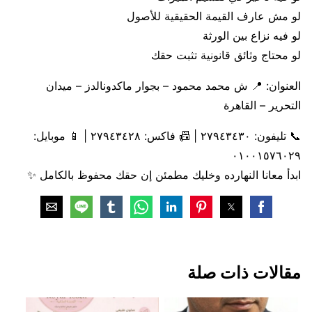
لو مش عارف القيمة الحقيقية للأصول
لو فيه نزاع بين الورثة
لو محتاج وثائق قانونية تثبت حقك
العنوان: 📍 ش محمد محمود – بجوار ماكدونالدز – ميدان
التحرير – القاهرة
📞 تليفون: ٢٧٩٤٣٤٣٠ | 📠 فاكس: ٢٧٩٤٣٤٢٨ | 📱 موبايل:
٠١٠٠١٥٧٦٠٢٩
ابدأ معانا النهارده وخليك مطمئن إن حقك محفوظ بالكامل ✨
مقالات ذات صلة