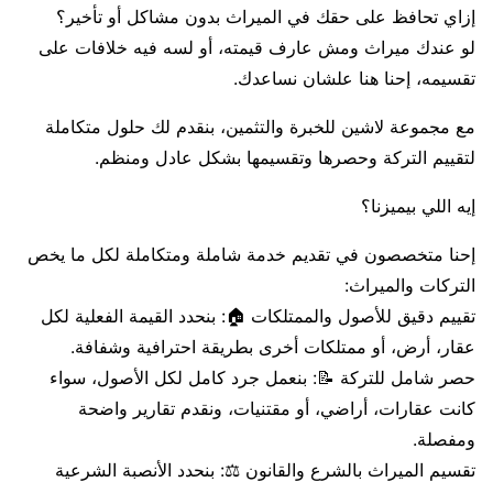
إزاي تحافظ على حقك في الميراث بدون مشاكل أو تأخير؟
لو عندك ميراث ومش عارف قيمته، أو لسه فيه خلافات على
تقسيمه، إحنا هنا علشان نساعدك.
مع مجموعة لاشين للخبرة والتثمين، بنقدم لك حلول متكاملة
لتقييم التركة وحصرها وتقسيمها بشكل عادل ومنظم.
إيه اللي بيميزنا؟
إحنا متخصصون في تقديم خدمة شاملة ومتكاملة لكل ما يخص
التركات والميراث:
تقييم دقيق للأصول والممتلكات 🏠: بنحدد القيمة الفعلية لكل
عقار، أرض، أو ممتلكات أخرى بطريقة احترافية وشفافة.
حصر شامل للتركة 📝: بنعمل جرد كامل لكل الأصول، سواء
كانت عقارات، أراضي، أو مقتنيات، ونقدم تقارير واضحة
ومفصلة.
تقسيم الميراث بالشرع والقانون ⚖️: بنحدد الأنصبة الشرعية