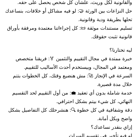
والقانونية لكل وريث، علشان كل شخص يحصل على حقه.
حل النزاعات بين الورثة 🤝: لو فيه مشاكل أو خلافات، بنساعدك
تحلها بطريقة ودية وقانونية.
تسليم مستندات موثقة 📜: كل إجراءاتنا معتمدة ومرفقة بأوراق
قانونية تثبت حقوقك.
ليه تختارنا؟
خبرة ممتدة في مجال التقييم والتثمين 🏅: فريقنا متخصص
ومعتمد في المجال، وبيستخدم أحدث الأساليب للتقييم.
السرعة في الإنجاز 🚀: مش هنضيع وقتك، كل الخطوات بتتم
خلال مدة قصيرة.
خدمة شاملة بدون أي تعقيد 💼: من أول التقييم لحد التقسيم
النهائي، كل شيء بيتم بشكل احترافي.
دقة وشفافية في كل خطوة 🔍: هنشرحلك كل التفاصيل بشكل
واضح وبكل أمانة.
إزاي بنقدر نساعدك؟
لو فيه تأخير في تقسيم الميراث