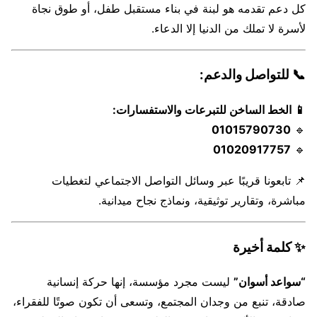
كل دعم تقدمه هو لبنة في بناء مستقبل طفل، أو طوق نجاة
لأسرة لا تملك من الدنيا إلا الدعاء.
📞 للتواصل والدعم:
📱 الخط الساخن للتبرعات والاستفسارات:
01015790730
🔹
01020917757
🔹
📌 تابعونا قريبًا عبر وسائل التواصل الاجتماعي لتغطيات
مباشرة، وتقارير توثيقية، ونماذج نجاح ميدانية.
✨ كلمة أخيرة
“سواعد أسوان”
ليست مجرد مؤسسة، إنها حركة إنسانية
صادقة، تنبع من وجدان المجتمع، وتسعى أن تكون صوتًا للفقراء،