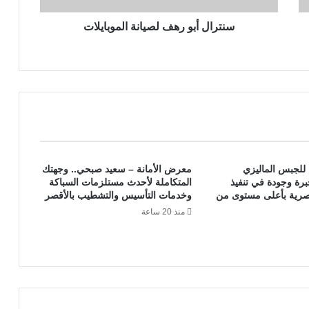
و
ر
سنترال أبو رهف لصيانة الموبايلات
ه
ف
ل
ص
ي
ا
ن
ة
ا
للجبس الماليزي
معرض الأمانة – سعيد صبحي.. وجهتك
ل
برة وجودة في تنفيذ
المتكاملة لأحدث مستلزمات السباكة
م
عصرية بأعلى مستوى من
وخدمات التأسيس والتشطيب بالأقصر
و
منذ 20 ساعة
ب
ا
ي
ل
ا
ت