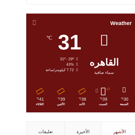
Weather
31
℃
القاهره
31º - 29º
43%
7.72 كيلومتر/ساعة
سماء صافية
41
39
38
39
30
℃
℃
℃
℃
℃
الجمعة
السبت
الأحد
الأثنين
الثلاثاء
الأشهر
الأخيرة
تعليقات