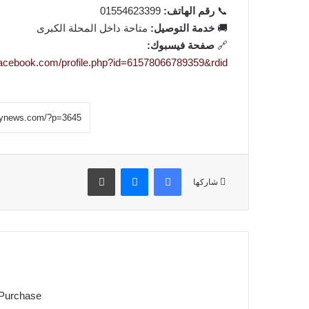
📞
رقم الهاتف:
01554623399
🚚
خدمة التوصيل:
متاحة داخل المحلة الكبرى
🔗
صفحة فيسبوك:
facebook.com/profile.php?id=61578066789359&rdid
فيسبوك
ماسنجر
طباعة
شاركها
 Purchase