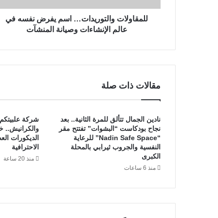
و
ت
ن
و
للمقاولات والتوريدات… اسم يفرض نفسه في
ي
ا
عالم الإنشاءات وصيانة المنشآت
ل
ت
و
ر
ي
مقالات ذات صلة
د
ا
ت
نادين الجمال تتألق للمرة الثانية.. بعد
شركة علبيتكم 
…
نجاح بودكاست “البشوات” تفتتح مقر
والكرانيش.. خ
ا
“Nadin Safe Space” للرعاية
الديكورات ال
س
النفسية والجروب ثيرابي بالمحلة
الاحترافية
م
الكبرى
منذ 20 ساعة
ي
منذ 6 ساعات
ف
ر
ض
ن
ف