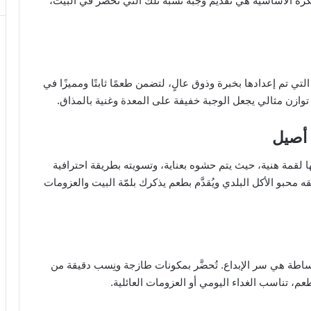
كرة الأساسية هي تقديم وجبة تشبه تلك التي تُحضَّر في البيت،
التي تم إعدادها بخبرة وذوق عالٍ، لتضمن طعمًا ثابتًا ومميزًا في
توازن مثالي يجعل الوجبة خفيفة على المعدة وغنية بالمذاق.
أصيل
لقمة هنية، حيث يتم حشوه بعناية، وتسويته بطريقة احترافية
محبو الأكل البلدي ويُقدَّم بطعم يذكرك بلمّة البيت والعزومات
ساطة هي سر الإبداع. تُحضَّر بمكونات طازجة ونِسب دقيقة من
م، تناسب الغداء اليومي أو العزومات العائلية.