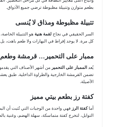
واتباع أعلى معايير النظافة في كل مراحل التحضير. الف
بطعم متوازن وتتبيلة مظبوطة ترضي جميع الأذواق.
تتبيلة مظبوطة ومذاق لا يُنسى
السر الحقيقي في نجاح
لقمة هنية
هو التتبيلة الخاصة، 
كل مرة. لا يوجد إفراط في البهارات ولا طعم باهت، بل 
ممبار على التحمير… قرمشة وطعم 
يُعد
الممبار على التحمير
من أشهر الأصناف التي يقدمها 
تضمن القرمشة الخارجية والطراوة الداخلية. طبق يعشقه 
الأصيلة.
كفتة رز بطعم بيتي مميز
أما
كفتة الرز
فهي واحدة من الوجبات التي تُثبت أن الب
التوابل، لتخرج كفتة متماسكة، سهلة الهضم، وغنية بالطع