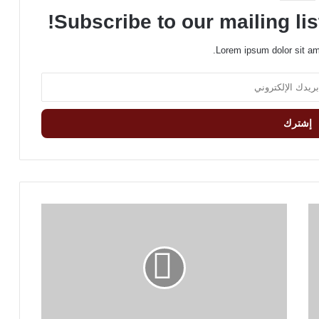
Subscribe to our mailing lis
Lorem ipsum dolor sit am
س
ن
ت
ر
ا
ل
أ
ب