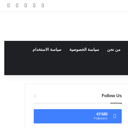
فيسبوك
facebook
تسجيل الدخو
مقال عش
إضاف
من نحن
سياسة الخصوصية
سياسة الاستخدام
Follow Us
43٬680
Followers