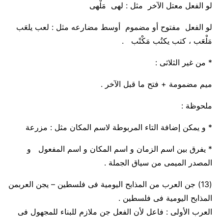
لو الفعل
معتل الآخر
مثل : لهى
مَلْهى
لو الفعل
مفتوح أو مضموم أوسط مضارعه
مثل : لعب يلعَب
مَلْعَب
، كتب يكتُب
مَكْتًب
.
* من غير الثلاثى :
ميم مضمومة + فتح ما قبل الآخر .
ملحوظة :
* و يمكن إضافة
التاء
المربوطة
لاسم المكان مثل : مزرع
ة
* يفرق بين
اسم الزمان و اسم المكان و اسم المفعول و
المصدر الميمى
من سياق الجملة .
(13)
جن
العرب
من المذابح اليومية فى فلسطين
–
يجن
العرب
من
المذابح اليومية فى فلسطين .
العرب الأولى :
فاعل
لأن الفعل جن ملازم للبناء للمجهول فى