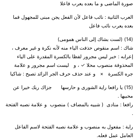
صورة الماضى و ما بعده يعرب فاعلا
العرب الثانية :
نائب فاعل
لأن الفعل يجن مبنى للمجهول فما
بعده يعرب نائب فاعل
(14)
(لست بشاك إلى الناس همومى)
شاك
: اسم منقوص حذفت الياء منه لأنه نكرة و غير معرف ،
إعرابه
: خبر ليس مجرور لفظا بالكسرة المقدرة على الياء
المحذوفة منصوب محلا
✓
،
و ليست
اسم مجرور و علامة
جره الكسرة
×
و عند
حذف حرف الجر الزائد تصبح
: شاكيا
(15)
يا رافعا راية الشورى و حارسها جزاك ربك خيرا عن
محبيها .
رافعا
: منادى (
شبيه بالمضاف
) منصوب و علامة نصبه الفتحة
.
راية
: مفعول به منصوب و علامة نصبه الفتحة لاسم الفاعل
العامل عمل فعله.