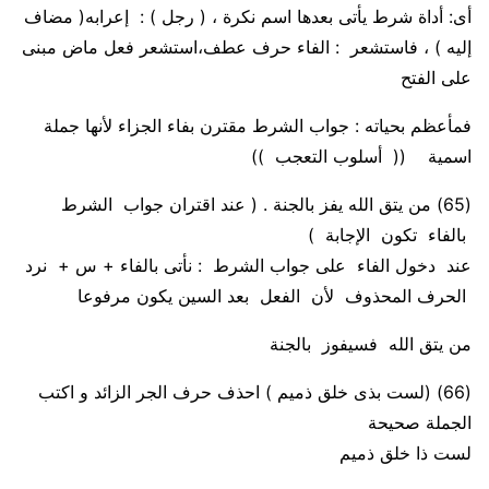
أى
: أداة شرط يأتى بعدها اسم نكرة ، (
رجل
) : إعرابه( مضاف
إليه )
،
فاستشعر
: الفاء حرف عطف،استشعر فعل ماض مبنى
على الفتح
ف
م
أعظم بحياته
: جواب الشرط مقترن بفاء الجزاء لأنها جملة
اسمية ((
أسلوب التعجب
))
(65)
من يتق الله يفز بالجنة . ( عند اقتران جواب الشرط
بالفاء تكون الإجابة )
عند دخول الفاء على جواب الشرط :
نأتى بالفاء + س + نرد
الحرف المحذوف لأن الفعل بعد السين يكون مرفوعا
من يتق الله
فسيفوز
بالجنة
(66)
(
لست بذى خلق ذميم )
احذف حرف الجر الزائد و اكتب
الجملة صحيحة
لست ذا خلق ذميم