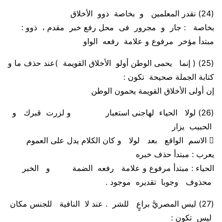
(24)
نقدر المعلمين و بخاصة ذوو الأخلاق
بخاصة :
جار و مجرور فى محل رفع خبر مقدم ،
ذوو
:
مبتدأ مؤخر مرفوع و علامة رفعه الواو
(25)
( إنما يحمى الوطن أولو الأخلاق القويمة )عند حذف ما و
كتابة الجملة صحيحة تكون
:
إن أولى الأخلاق القويمة يحمون الوطن
(26)
لولا الحياء لهاجنى استعبار و لزرت قبرك و
الحبيب يزار

الاسم الواقع بعد لولا و كان الكلام يدل على العموم
يعرب : مبتدأ حذف خبره
الحياء
: مبتدأ مرفوع و علامة رفعه الضمة و الخبر
محذوف وجوبا تقديره موجود .
(27)
ليس المصريَّ براعٍ للشر . عند لا النافية للجنس مكان
ليس تكون :