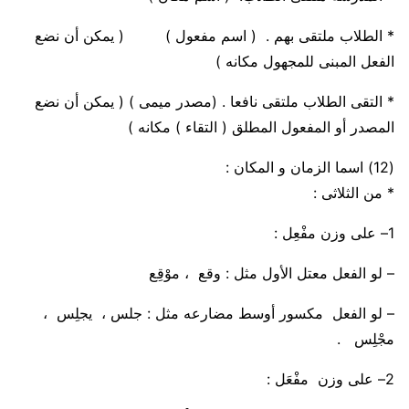
* الطلاب
ملتقى
بهم . (
اسم
مفعول
)
( يمكن أن نضع
الفعل المبنى للمجهول مكانه )
* التقى الطلاب
ملتقى
نافعا . (
مصدر
ميمى
)
( يمكن أن نضع
المصدر أو المفعول المطلق ( التقاء ) مكانه )
(12)
اسما الزمان و المكان :
* من الثلاثى :
1
– على وزن
مفْعِل
:
–
لو الفعل
معتل الأول
مثل : وقع ،
موْقِع
–
لو الفعل
مكسور أوسط مضارعه
مثل : جلس ، يجلِس ،
مجْلِس
.
2
– على وزن
مفْعَل
: