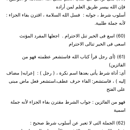
فإن الله ييسر طريق العلم لمن أراده
أسلوب
شرط ،
جوابه
: فسل الله السلامة ،
اقترن
بفاء الجزاء :
لأنه
جملة طلبية.
(60)
اسع فى الخير تنل الاحترام . اجعلها المفرد المؤنث
اسعى فى الخير تنالى الاحترام
(61)
(أى رجل قرأ كتاب الله فاستشعر عظمته فهو من
الفائزين)
أى
: أداة شرط يأتى بعدها اسم نكرة ، (
رجل
) : إعرابه( مضاف
إليه )
،
فاستشعر
: الفاء حرف عطف،استشعر فعل ماض مبنى
على الفتح
فهو من الفائزين
: جواب الشرط مقترن بفاء الجزاء لأنه جملة
اسمية
(62)
الجملة التى لا تعبر عن أسلوب شرط صحيح :