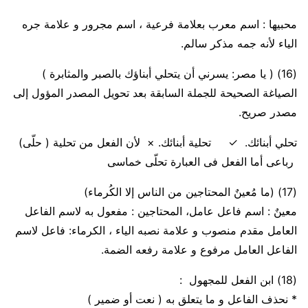
محبيها
: اسم معرب بعلامة فرعية ، اسم مجرور و علامة جره
الياء لأنه جمه مذكر سالم.
(16)
( يا مصر: يسرني أن يتحلي أبناؤك بالصبر والمثابرة )
الصياغة الصحيحة للجملة السابقة بعد تحويل المصدر المؤول إلى
مصدر صريح.
تحلي أبنائك.
✓
تحلية أبنائك.
×
لأن
الفعل من تحلية ( حلّى)
رباعى أما الفعل فى العبارة تحلّى خماسى
(17)
(ما مُعينٌ المحتاجين من الناس إلا الكُرماء)
معينٌ
: اسم فاعل عامل،
المحتاجين
: مفعول به لاسم الفاعل
العامل مقدم منصوب و علامة نصبه الياء
،
الكرماء: فاعل لاسم
الفاعل العامل مرفوع و علامة رفعه الضمة.
(18)
ابن الفعل للمجهول :
* نحذف
الفاعل
و ما يتعلق به (
نعت
أو
ضمير
)