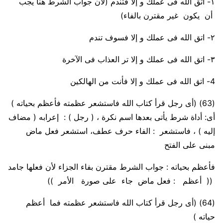
١- اتق الله فى عملك و إلا فتندم (لأن جواب الشرط هنا يجب
أن يكون غير مقترن بالفاء)
٢- اتق الله فى عملك و إلا فسوف تندم
٣- اتق الله فى عملك و إلا تر العذاب فى الآخرة
4- اتق الله فى عملك و إلا فأنت من الهالكين
(63)
(أى رجل قرأ كتاب الله فاستشعر عظمته فأعظم بحياته )
أى
: أداة شرط يأتى بعدها اسم نكرة ، (
رجل
) : إعرابه
( مضاف
إليه )
،
فاستشعر
: الفاء حرف عطف،
استشعر فعل ماض
مبنى على الفتح
فأعظم بحياته
: جواب الشرط مقترن بفاء الجزاء لأن
فعلها جامد
((
أعظم : فعل ماض جاء على صورة الأمر
))
(64)
(أى رجل قرأ كتاب الله فاستشعر عظمته فما أعظم
حياته )