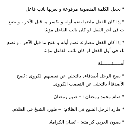
* نجعل الكلمة المنصوبة مرفوعة و نعربها
نائب
فاعل
* إذا كان الفعل ماضيا
نضم
أوله و
نكسر
ما قبل الآخر ، و نضع
ت
فى آخر الفعل لو كان
نائب
الفاعل
مؤنثا
* إذا كان الفعل مضارعا
نضم
أوله و
نفتح
ما قبل الآخر ، و نضع
تاء فى أول الفعل لو كان
نائب
الفاعل
مؤنثا
أمـــــثـــــــلة
* نصح الرجل أصدقاءه بالتخلي عن تعصبهم الكروى :
نُصِح
الأصدقاءُ بالتخلى عن التعصب الكروى.
* صام محمد رمضان : –
صيم رمضانُ.
* طارد الرجل الشبح في الظلام:
– طورد الشبحُ فى الظلام.
* يصون العربي كرامته:
– تُصان الكرامةُ.