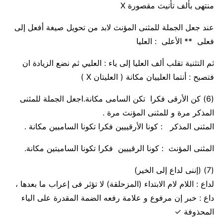
منتهى بألف تأنيث مقصورة
X
عند جعل الجملة للمثنى المؤنث لابد من تحويل
صيغة أفعل إلى
فعلى **
الأعلى :
العليا
ثم التثنية تقلب ألف العليا إلى ياء : العليي ثم نضع الزيادة ان
فتصبح :
أنتما العلييان مكانة
( العليتان
X
)
(6)
كن الأرقى فكرا تكن السامى مكانة.اجعل الجملة للمثنى
المذكر مرة و للمثنى المؤنث مرة .
المثنى المذكر :
كونا الأرقييين فكرا تكونا الساميين مكانة .
المثنى المؤنث
: كونا الرقييين فكرا تكونا الساميتين مكانة.
(7)
(إننى لداع إلى الخير)
لداع :
اللام لام الابتداء (المزحلقة) لا تؤثر فى إعراب ما بعدها ،
داع :
خبر إن مرفوع و علامة رفعه الضمة المقدرة على الياء
المحذوفة
✓