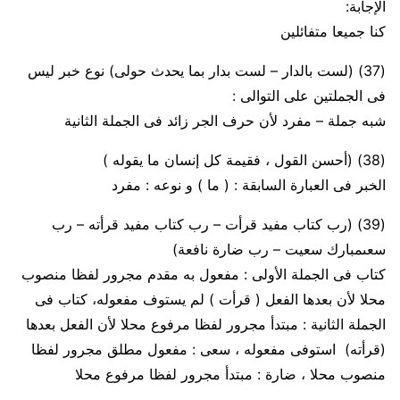
الإجابة:
كنا جميعا متفائلين
(37)
(لست بالدار – لست بدار بما يحدث حولى) نوع خبر ليس
فى الجملتين على التوالى :
شبه جملة – مفرد لأن حرف الجر زائد فى الجملة الثانية
(38)
(أحسن القول ، فقيمة كل إنسان ما يقوله )
الخبر فى العبارة السابقة : ( ما ) و نوعه : مفرد
(39)
(رب
كتاب
مفيد قرأت – رب
كتاب
مفيد قرأته – رب
سعى
مبارك سعيت – رب
ضارة
نافعة)
كتاب فى الجملة الأولى :
مفعول به مقدم مجرور لفظا منصوب
محلا لأن بعدها الفعل ( قرأت ) لم يستوف مفعوله
، كتاب فى
الجملة الثانية :
مبتدأ مجرور لفظا مرفوع محلا لأن الفعل بعدها
(قرأته) استوفى مفعوله
، سعى :
مفعول مطلق مجرور لفظا
منصوب محلا
، ضارة :
مبتدأ مجرور لفظا مرفوع محلا