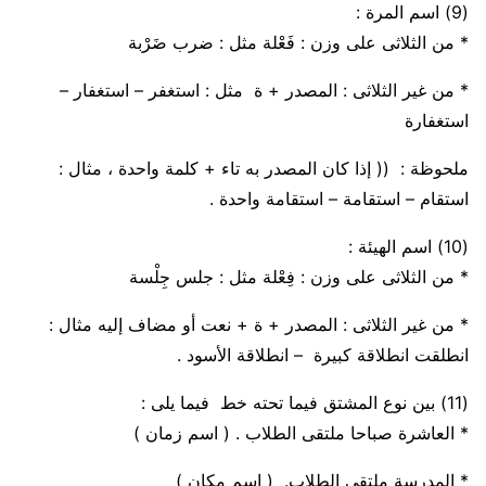
(9)
اسم المرة :
* من الثلاثى على وزن :
فَعْلة
مثل : ضرب
ضَرْبة
* من غير الثلاثى :
المصدر
+
ة
مثل : استغفر – استغفار –
استغفار
ة
ملحوظة :
(( إذا كان المصدر به تاء + كلمة
واحدة
، مثال :
استقام –
استقامة
–
استقامة
واحدة
.
(10)
اسم الهيئة :
* من الثلاثى على وزن :
فِعْلة
مثل : جلس
جِلْسة
* من غير الثلاثى :
المصدر
+
ة
+
نعت
أو
مضاف
إليه
مثال :
انطلقت
انطلاق
ة
كبيرة
–
انطلاق
ة
الأسود
.
(11)
بين نوع المشتق فيما تحته خط فيما يلى :
* العاشرة صباحا
ملتقى
الطلاب . (
اسم
زمان
)
* المدرسة
ملتقى
الطلاب. (
اسم
مكان
)