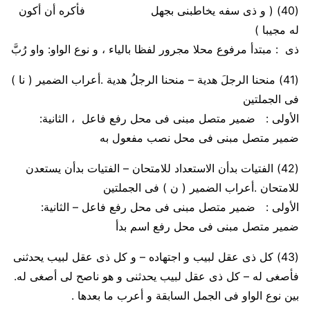
(40)
( و ذى سفه يخاطبنى بجهل فأكره أن أكون
له مجيبا )
ذى :
مبتدأ مرفوع محلا مجرور لفظا بالياء ، و
نوع
الواو
:
واو
رُبَّ
(41)
منحنا الرجلَ هدية – منحنا الرجلُ هدية .أعراب الضمير ( نا )
فى الجملتين
الأولى
:
ضمير متصل مبنى فى محل رفع فاعل
،
الثانية
:
ضمير متصل مبنى فى محل نصب مفعول به
(42)
الفتيات بدأن الاستعداد للامتحان – الفتيات بدأن يستعدن
للامتحان .أعراب الضمير ( ن ) فى الجملتين
الأولى
:
ضمير متصل مبنى فى محل رفع فاعل
–
الثانية
:
ضمير متصل مبنى فى محل رفع اسم بدأ
(43)
كل ذى عقل لبيب
و
اجتهاده –
و
كل ذى عقل لبيب يحدثنى
فأصغى له – كل ذى عقل لبيب يحدثنى
و
هو ناصح لى أصغى له.
بين نوع الواو فى الجمل السابقة و أعرب ما بعدها .