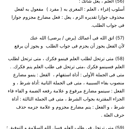
(56)
العلم ، يعل شأنك :
أسلوب
إغراء
، العلم :
المغرى
به
( مفرد ) مفعول به لفعل
محذوف جوازا تقديره الزم ، يعل :
فعل مضارع مجزوم جوازا
فى جواب الطلب.
(57)
اتق الله فى أعمالك
(
يرض / يرضى
) الله عنك
لأن الفعل يجوز أن يجزم فى جواب الطلب و يجوز أن يرفع
(58)
متى ترتحل لطلب العلم فينمو فكرك ، متى ترتحل لطلب
العلم فسينمو فكرك ،متى ترتحل فى طلب العلم ينم فكرك.
.
متى فى الجملة الأولى :
أداة استفهام ،
الفعل
: ينمو مضارع
منصوب بفاء السببية
، متى فى الجملة الثانية :
أداة شرط ، و
الفعل
: سينمو مضارع مرفوع و علامة رفعه الضمة و الفاء فاء
الجزاء المقترنة بجواب الشرط ،
متى فى الجملة الثالثة
: أداة
شرط ، و
الفعل
: ينم مضارع مجزوم و علامة جزمه حذف
حرف
العلة
.
(59)
متى ترتحل فى طلب العلم فسل الله السلامة و التوفيق ؛