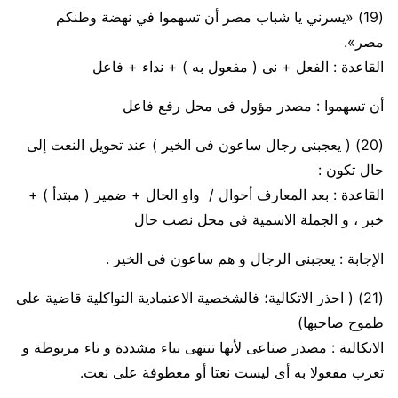
(19)
«يسرني يا شباب مصر أن تسهموا في نهضة وطنكم
مصر».
القاعدة
:
الفعل + نى ( مفعول به ) + نداء + فاعل
أن تسهموا
:
مصدر مؤول فى محل رفع فاعل
(20)
( يعجبنى رجال ساعون فى الخير )
عند تحويل النعت إلى
حال تكون :
القاعدة
: بعد المعارف أحوال / واو الحال + ضمير ( مبتدأ ) +
خبر ، و الجملة الاسمية فى محل نصب حال
الإجابة
: يعجبنى الرجال و هم ساعون فى الخير .
(21)
( احذر الاتكالية؛ فالشخصية الاعتمادية التواكلية قاضية على
طموح صاحبها)
الاتكالية
: مصدر صناعى لأنها تنتهى بياء مشددة و تاء مربوطة و
تعرب مفعولا به أى ليست نعتا أو معطوفة على نعت.