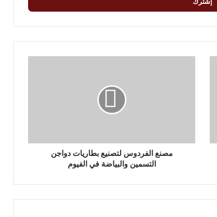
م
ص
ن
ع
ا
ل
ف
ر
د
و
مصنع الفردوس لتصنيع بطاريات دواجن
س
التسمين والبياضة في الفيوم
ل
ت
ص
ن
ي