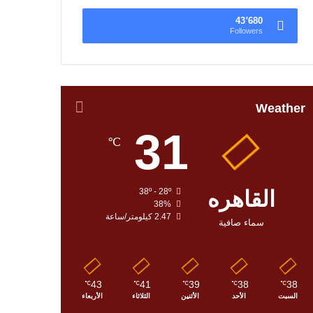
43٬680
Followers
Weather
31
℃
القاهره
38º - 28º
38%
2.47 كيلومتر/ساعة
سماء صافية
43
41
39
38
38
℃
℃
℃
℃
℃
السبت
الأحد
الأثنين
الثلاثاء
الأربعاء