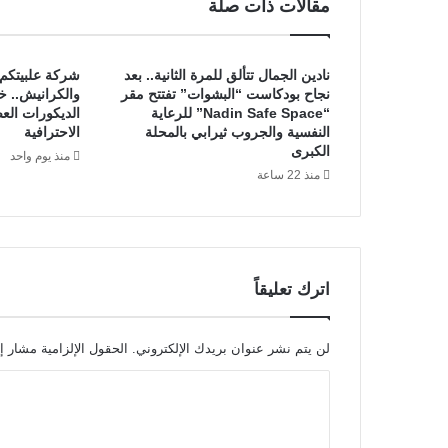
مقالات ذات صلة
غ
ل
ي
نادين الجمال تتألق للمرة الثانية.. بعد
شركة علبيتكم 
ف
نجاح بودكاست “البشوات” تفتتح مقر
والكرانيش.. خ
ا
“Nadin Safe Space” للرعاية
الديكورات ال
ل
النفسية والجروب ثيرابي بالمحلة
الاحترافية
أ
الكبرى
منذ يوم واحد
ث
منذ 22 ساعة
ا
ث
اترك تعليقاً
لن يتم نشر عنوان بريدك الإلكتروني.
الحقول الإلزامية مشار إل
ا
ل
ت