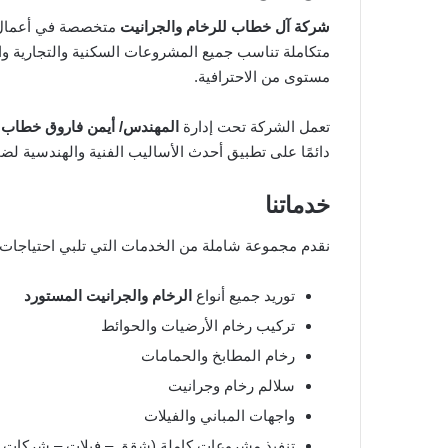
شركة آل خطاب للرخام والجرانيت
متخصصة في أعما
متكاملة تناسب جميع المشروعات السكنية والتجارية والإد
مستوى من الاحترافية.
تعمل الشركة تحت إدارة
المهندس/ أيمن فاروق خطاب
،
دائمًا على تطبيق أحدث الأساليب الفنية والهندسية لضم
خدماتنا
نقدم مجموعة شاملة من الخدمات التي تلبي احتياجات عم
توريد جميع أنواع
الرخام والجرانيت المستورد
تركيب رخام الأرضيات والحوائط
رخام المطابخ والحمامات
سلالم رخام وجرانيت
واجهات المباني والفيلات
تنفيذ مشروعات كاملة (شقق – فيلات – شركات –