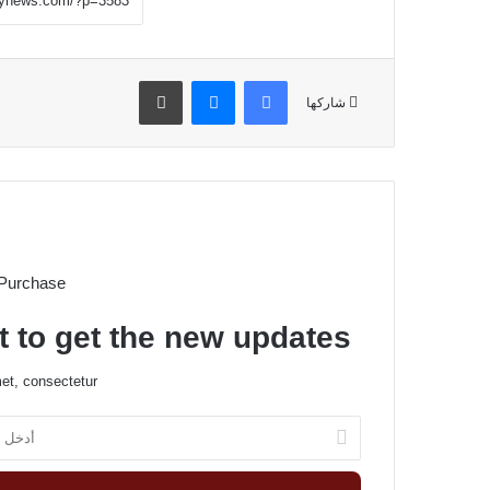
فيسبوك
ماسنجر
طباعة
شاركها
 Purchase
t to get the new updates!
et, consectetur.
أ
د
خ