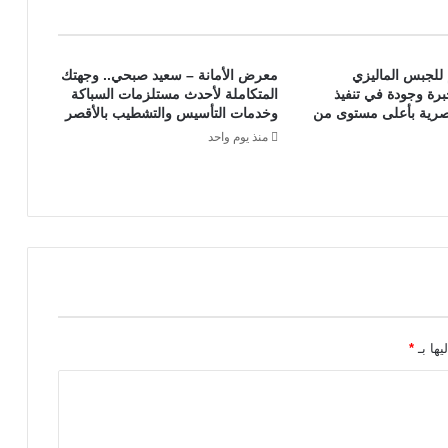
ع
ب
ط
للجبس الماليزي
معرض الأمانة – سعيد صبحي.. وجهتك
ا
برة وجودة في تنفيذ
المتكاملة لأحدث مستلزمات السباكة
ر
عصرية بأعلى مستوى من
وخدمات التأسيس والتشطيب بالأقصر
ي
منذ يوم واحد
ا
ت
د
و
ا
ج
ن
ا
ل
ت
يها بـ
*
س
م
ي
ن
و