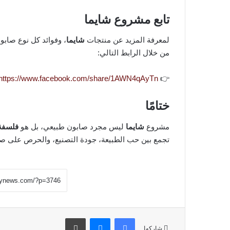
تابع مشروع شايما
لمعرفة المزيد عن منتجات
شايما
، وفوائد كل نوع صابو
من خلال الرابط التالي:
https://www.facebook.com/share/1AWN4qAyTn/
👉
ختامًا
مشروع
شايما
ليس مجرد صابون طبيعي، بل هو
فلسفة
تجمع بين حب الطبيعة، جودة التصنيع، والحرص على ص
فيسبوك
ماسنجر
طباعة
شاركها