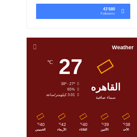
43٬680
Followers
Weather
27
℃
القاهره
38º - 27º
65%
3.01 كيلومتر/ساعة
سماء صافية
40
42
40
39
38
℃
℃
℃
℃
℃
الأحد
الأثنين
الثلاثاء
الأربعاء
الخميس