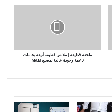
م
ل
ح
ف
ة
ق
ط
ي
ف
ة
ملحفة قطيفة | ملابس قطيفة أنيقة بخامات
|
ناعمة وجودة عالية لمصنع M&M
م
ل
ا
ب
س
ق
ط
ي
ف