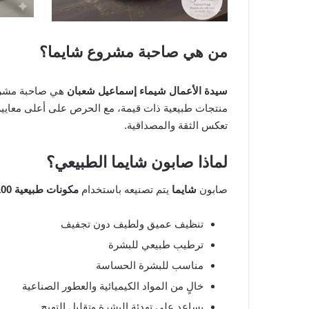
من هي صاحبة مشروع شايما؟
سيدة الأعمال شيماء إسماعيل شعبان
هي صاحبة مشروع
منتجات طبيعية ذات قيمة، مع الحرص على أعلى معايير 
تعكس الثقة والمصداقية.
لماذا صابون شايما الطبيعي؟
صابون
شايما
يتم تصنيعه باستخدام
مكونات طبيعية 100%
تنظيف عميق ولطيف دون تجفيف
ترطيب طبيعي للبشرة
مناسب للبشرة الحساسة
خالٍ من المواد الكيميائية والعطور الصناعية
يساعد على تهدئة البشرة وتقليل التهيج