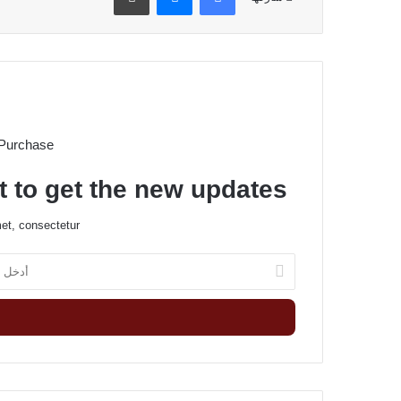
 Purchase
t to get the new updates!
et, consectetur.
أ
د
خ
ل
ب
ر
ي
د