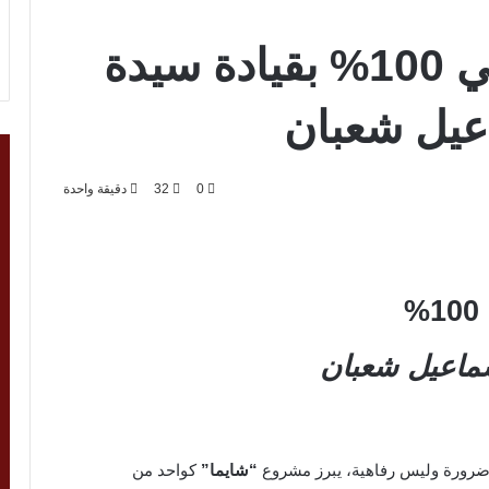
شايما | صابون طبيعي 100% بقيادة سيدة
عيل شعبان
0
32
دقيقة واحدة
ء إسماعيل شعبان
 ضرورة وليس رفاهية، يبرز مشروع
“شايما”
كواحد من