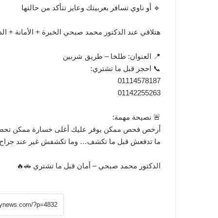
🔹 أو ناوي تسافر بعربيتك وعايز تتأكد من حالتها
هتلاقي عند الدكتور محمد صبحي الخبرة + الأمانة + الد
📍 العنوان: طلخا – طريق شربين
📞 احجز قبل ما تشتري:
01114578187
01142255263
🚨 نصيحة مهمة:
أرخص فحص ممكن يوفر عليك أغلى خسارة ممكن تحص
ما تدفعش قبل ما تكشف… وما تكشفش غير عند جراح 
الدكتور محمد صبحي – أمان قبل ما تشتري 🚗🔥