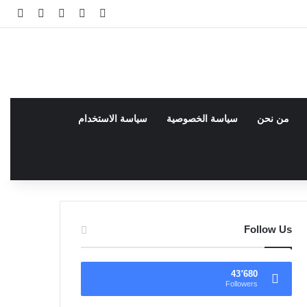
فيسبوك
facebook
تسجيل الدخو
مقال عش
إضاف
من نحن
سياسة الخصوصية
سياسة الاستخدام
Follow Us
43٬680
Followers