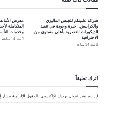
مقالات ذات صلة
س
ت
ث
شركة علبيتكم للجبس الماليزي
معرض الأمانة
م
والكرانيش.. خبرة وجودة في تنفيذ
المتكاملة لأح
ا
الديكورات العصرية بأعلى مستوى من
وخدمات التأس
ر
الاحترافية
منذ 14 ساعة
ا
منذ 14 ساعة
ل
ع
ق
ا
ر
ي
اترك تعليقاً
…
ش
ر
لن يتم نشر عنوان بريدك الإلكتروني.
الحقول الإلزامية مشار إل
ي
ا
ك
ك
ل
ا
ت
ل