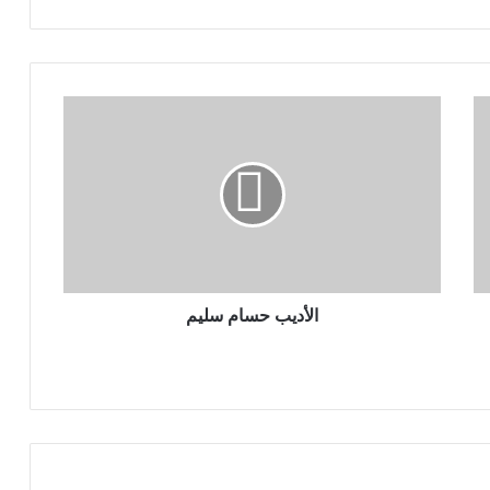
ا
ل
أ
د
ي
ب
ح
س
ا
م
الأديب حسام سليم
س
ل
ي
م