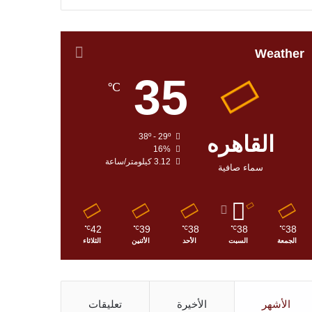
Weather
35
℃
القاهره
38º - 29º
16%
3.12 كيلومتر/ساعة
سماء صافية
42
39
38
38
38
℃
℃
℃
℃
℃
الجمعة
السبت
الأحد
الأثنين
الثلاثاء
الأشهر
الأخيرة
تعليقات