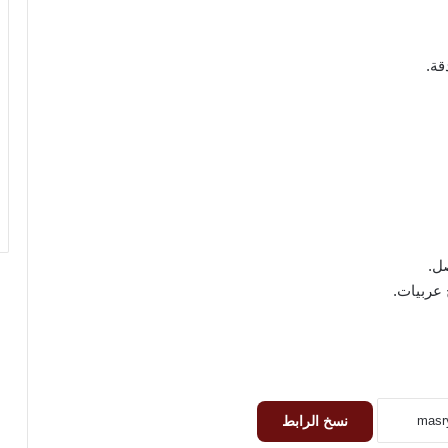
قة.
ل.
عربيات.
نسخ الرابط