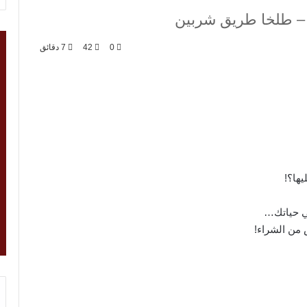
 – طلخا طريق شربين
0
42
7 دقائق
ها؟!
ي حياتك…
 من الشراء!