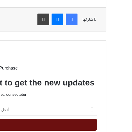
فيسبوك
ماسنجر
طباعة
شاركها
 Purchase
t to get the new updates!
et, consectetur.
أ
د
خ
ل
ب