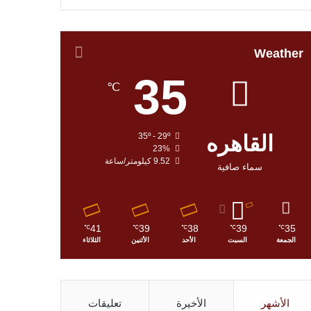
Weather
35
℃
القاهره
35º - 29º
23%
9.52 كيلومتر/ساعة
سماء صافية
41
39
38
39
35
℃
℃
℃
℃
℃
الجمعة
السبت
الأحد
الأثنين
الثلاثاء
الأشهر
الأخيرة
تعليقات