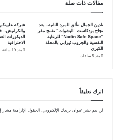
مقالات ذات صلة
2
2
9
نادين الجمال تتألق للمرة الثانية.. بعد
شركة علبيتكم 
2
نجاح بودكاست “البشوات” تفتتح مقر
والكرانيش.. خ
2
“Nadin Safe Space” للرعاية
الديكورات ال
–
النفسية والجروب ثيرابي بالمحلة
الاحترافية
ف
الكبرى
منذ 19 ساعة
ك
منذ 5 ساعات
و
ت
ر
ك
ي
ب
اترك تعليقاً
و
ت
لن يتم نشر عنوان بريدك الإلكتروني.
الحقول الإلزامية مشار إل
ع
ل
ا
ي
ف
ل
ا