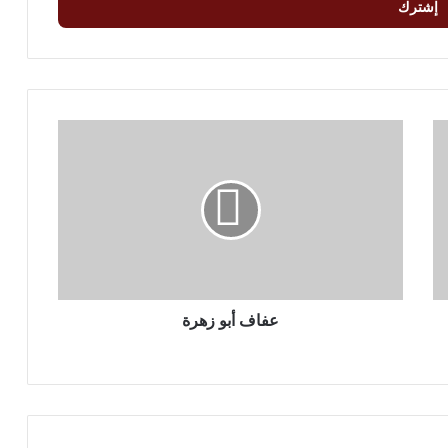
ع
ف
ا
ف
أ
ب
و
ز
ه
ر
عفاف أبو زهرة
ة