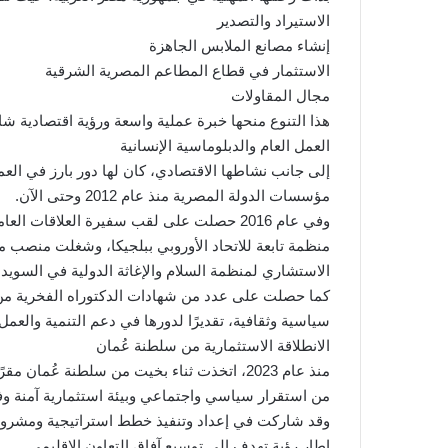
الاستيراد والتصدير
إنشاء مصانع الملابس الجاهزة
الاستثمار في قطاع المطاعم المصرية الشرقية
مجال المقاولات
هذا التنوع منحها خبرة عملية واسعة ورؤية اقتصادية ش
العمل العام والدبلوماسية الإنسانية
إلى جانب نشاطها الاقتصادي، كان لها دور بارز في ال
مؤسسات الدولة المصرية منذ عام 2012 وحتى الآن.
وفي عام 2016 حصلت على لقب سفيرة العلاقات 
منظمة تابعة للاتحاد الأوروبي ببلجيكا، وشغلت منصب
الاستشاري لمنظمة السلام والإغاثة الدولية في السويد.
كما حصلت على عدد من شهادات الدكتوراه الفخرية من 
سياسية وثقافية، تقديرًا لدورها في دعم التنمية والعم
الانطلاقة الاستثمارية من سلطنة عُمان
منذ عام 2023، اتخذت ثناء بخيت من سلطنة عُمان
من استقرار سياسي واجتماعي وبيئة استثمارية آمنة و
وقد شاركت في إعداد وتنفيذ خطط استراتيجية ومشروع
إطار رؤية تهدف إلى توسيع آفاق التعاون الإقليمي.