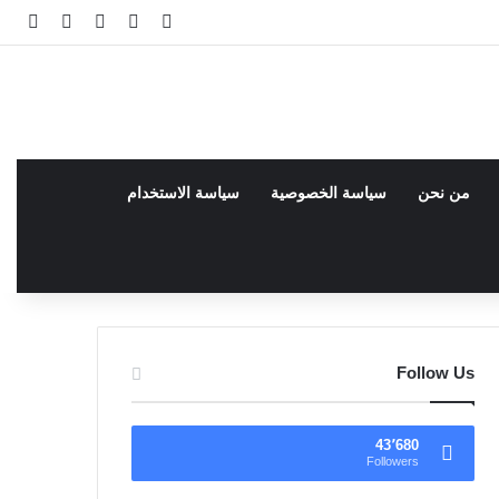
فيسبوك
facebook
تسجيل الدخو
مقال عش
إضاف
من نحن
سياسة الخصوصية
سياسة الاستخدام
Follow Us
43٬680
Followers