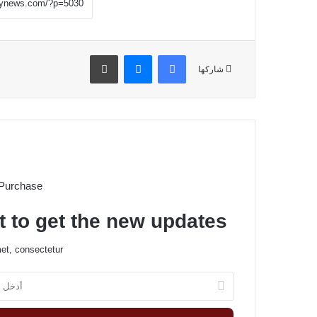
فيسبوك
ماسنجر
طباعة
شاركها
 Purchase
t to get the new updates!
et, consectetur.
أ
د
خ