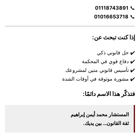
01118743891
📞
01016653718
📞
إذا كنت تبحث عن:
✔️ حل قانوني ذكي
✔️ دفاع قوي في المحكمة
✔️ تأسيس قانوني متين لمشروعك
✔️ مشورة موثوقة في أوقات الشدة
فتذكّر هذا الاسم دائمًا:
المستشار محمد أيمن إبراهيم
ثقة القانون… بين يديك.