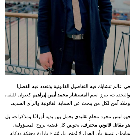
في عالم تتشابك فيه التفاصيل القانونية وتتعدد فيه القضايا
والتحديات، يبرز اسم
المستشار محمد أيمن إبراهيم
كعنوان للثقة،
وملاذ آمن لكل من يبحث عن الحماية القانونية والرأي السديد.
فهو ليس مجرد محامٍ تقليدي يحمل بين يديه أوراقًا ومذكرات، بل
هو
مقاتل قانوني محترف
، يخوض كل قضية بروح المسؤولية،
وبإيمان عميق بأن العدل لا يُمنح، بل يُنتزع بإرادة وحنكة وذكاء.