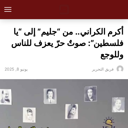
أكرم الكراني.. من “جليم” إلى “يا
فلسطين”: صوتٌ حرّ يعزف للناس
وللوجع
يونيو 8, 2025
فريق التحرير