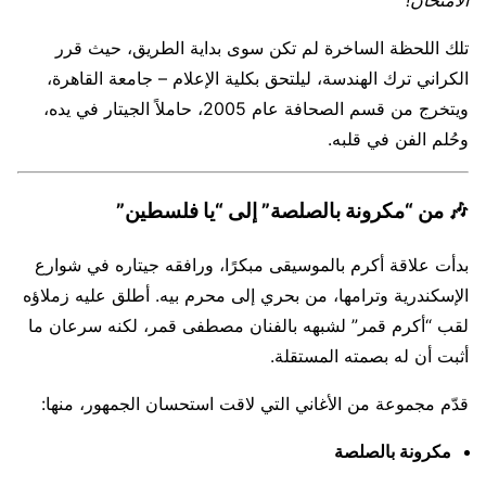
الامتحان!”
تلك اللحظة الساخرة لم تكن سوى بداية الطريق، حيث قرر
الكراني ترك الهندسة، ليلتحق بكلية الإعلام – جامعة القاهرة،
ويتخرج من قسم الصحافة عام 2005، حاملاً الجيتار في يده،
وحُلم الفن في قلبه.
🎶
من “مكرونة بالصلصة” إلى “يا فلسطين”
بدأت علاقة أكرم بالموسيقى مبكرًا، ورافقه جيتاره في شوارع
الإسكندرية وترامها، من بحري إلى محرم بيه. أطلق عليه زملاؤه
لقب “أكرم قمر” لشبهه بالفنان مصطفى قمر، لكنه سرعان ما
أثبت أن له بصمته المستقلة.
قدّم مجموعة من الأغاني التي لاقت استحسان الجمهور، منها:
مكرونة بالصلصة