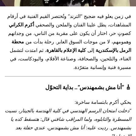
في زمن يعلو فيه ضجيج “الترند” وتُختصر القيم الفنية في أرقام
المشاهدات، يطل علينا الفنان والملحن والصحفي
أكرم الكراني
كصوتٍ حر، اختار أن يكون على مقربة من الناس، من وجدانهم
وهمومهم، لا من موجات السوق العابر. رحلة بدأت من
محطة
الرمل بالإسكندرية
إلى
كلية الإعلام بالقاهرة
، ثم امتدت لتشمل
الغناء، والتلحين، والصحافة، وصناعة الأفلام، والبودكاست، في
مسيرة فنية وإنسانية متفرّدة.
🎸
“أنا مش بشمهندس”.. بداية التحوّل
يحكي أكرم بابتسامة ساخرة:
“دخلت امتحان الرسم الهندسي في كلية الهندسة بالجيتار، نسيت
المسطرة والتابلوه، ولما المراقب شافني قال: هتسقط كده يا
بشمهندس. رديت عليه: أنا مش بشمهندس، عندي حفلة بعد