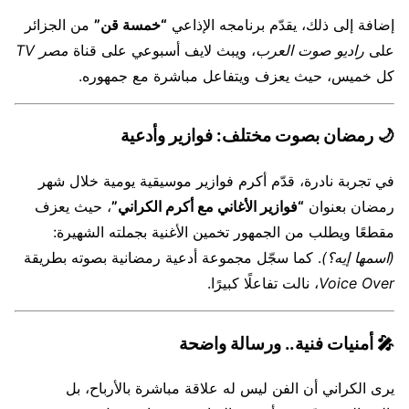
إضافة إلى ذلك، يقدّم برنامجه الإذاعي
“خمسة قن”
من الجزائر
على
راديو صوت العرب
، ويبث لايف أسبوعي على قناة
مصر TV
كل خميس، حيث يعزف ويتفاعل مباشرة مع جمهوره.
🌙
رمضان بصوت مختلف: فوازير وأدعية
في تجربة نادرة، قدّم أكرم فوازير موسيقية يومية خلال شهر
رمضان بعنوان
“فوازير الأغاني مع أكرم الكراني”
، حيث يعزف
مقطعًا ويطلب من الجمهور تخمين الأغنية بجملته الشهيرة:
(اسمها إيه؟)
. كما سجّل مجموعة أدعية رمضانية بصوته بطريقة
Voice Over
، نالت تفاعلًا كبيرًا.
🎤
أمنيات فنية.. ورسالة واضحة
يرى الكراني أن الفن ليس له علاقة مباشرة بالأرباح، بل