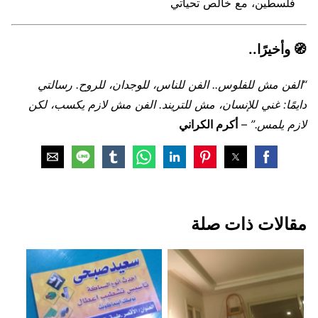
فلسطين، مع خالص تحياتي
🧭
وأخيرًا..
“الفن مش للفلوس.. الفن للناس، للوجدان، للروح. رسالتي
دايمًا: غني للإنسان، مش للتريند. الفن مش لازم يكسب، لكن
لازم يلمس.”
–
أكرم الكراني
مقالات ذات صلة