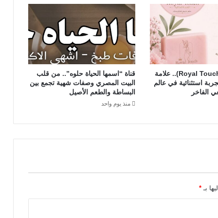
ل
ي
ح
س
ي
ن
–
رويال تاتش (Royal Touch).. علامة
قناة “اسمها الحياة حلوه”.. من قلب
م
ربة استثنائية في عالم
البيت المصري وصفات شهية تجمع بين
ج
ي الفاخر
البساطة والطعم الأصيل
ل
منذ يوم واحد
س
ا
ل
ت
ن
م
ي
ة
ا
يها بـ
*
ل
ع