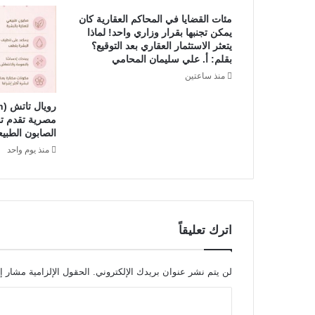
l
مئات القضايا في المحاكم العقارية كان
d
يمكن تجنبها بقرار وزاري واحد! لماذا
)
يتعثر الاستثمار العقاري بعد التوقيع؟ ​
|
بقلم: أ. علي سليمان المحامي
ا
منذ ساعتين
ل
ص
ف
مصرية تقدم تج
و
الصابون الطبيع
ة
منذ يوم واحد
ف
ي
ع
ا
ل
م
اترك تعليقاً
ا
ل
ع
لن يتم نشر عنوان بريدك الإلكتروني.
الحقول الإلزامية مشار إل
م
ا
ا