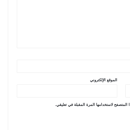
ر
ب
ي
ة
و
ا
ل
ت
ع
ا
و
ن
ا
ل
الموقع الإلكتروني
د
و
ل
ي
 المتصفح لاستخدامها المرة المقبلة في تعليقي.