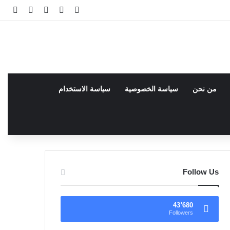
فيسبوك
facebook
تسجيل الدخو
مقال عش
إضاف
من نحن
سياسة الخصوصية
سياسة الاستخدام
Follow Us
43٬680
Followers