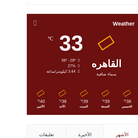
Weather
33
℃
القاهره
38º - 29º
27%
3.44 كيلومتر/ساعة
سماء صافية
40
38
39
39
38
℃
℃
℃
℃
℃
الخميس
الجمعة
السبت
الأحد
الأثنين
الأشهر
الأخيرة
تعليقات