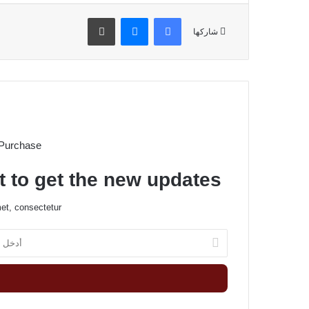
فيسبوك
ماسنجر
طباعة
شاركها
 Purchase
t to get the new updates!
et, consectetur.
أ
د
خ
ل
ب
ر