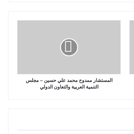
ا
ل
م
س
ت
ش
ا
ر
م
م
المستشار ممدوح محمد علي حسين – مجلس
د
التنمية العربية والتعاون الدولي
و
ح
م
ح
م
د
ع