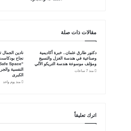
و
ع
ل
ي
…
مقالات ذات صلة
ا
س
م
دكتور طارق عثمان.. خبرة أكاديمية
نادين الجمال تت
م
وصناعية في هندسة الغزل والنسيج
نجاح بودكاست 
ح
ومؤلف موسوعة هندسة التريكو الآلي
ف
النفسية والجر
منذ 7 ساعات
و
الكبرى
ر
منذ يوم واحد
ف
ي
ذ
ا
ك
ر
اترك تعليقاً
ة
ا