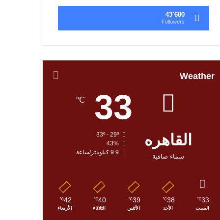
43٬680
Followers
Weather
33
℃
القاهره
33º - 29º
43%
9.9 كيلومتر/ساعة
سماء صافية
42
40
39
38
33
℃
℃
℃
℃
℃
السبت
الأحد
الأثنين
الثلاثاء
الأربعاء