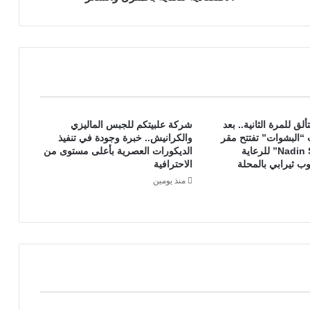
ك
ة
"
ف
ي
ه
ا
ي
ألق للمرة الثانية.. بعد
شركة علبيتكم للجبس الماليزي
ب
“البشوات” تفتتح مقر
والكرانيش.. خبرة وجودة في تنفيذ
ر
“Nadin Safe Space” للرعاية
الديكورات العصرية بأعلى مستوى من
ش
وب ثيرابي بالمحلة
الاحترافية
ر
منذ يومين
ق
ي
ة
:
ا
ل
ج
و
د