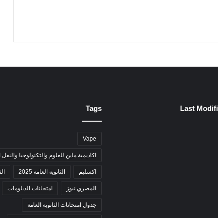
م
ن
ز
ل
و
ا
ل
ش
ع
ر
Tags
Last Modif
Vape
اكاديمية ماين للعلوم والتكنولوجيا والنقل 
اكسليم
الثانوية العامة 2025
ال
المصري نيوز
امتحانات الدبلومات
جدول امتحانات الثانوية العامة