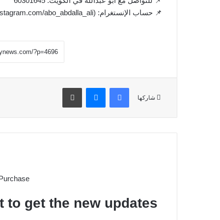
📌 للتواصل مع أبو عبدالله في الكويت: 60301645
📌 حساب الإنستغرام: abo_abdalla_ali (https://www.instagram.com/abo_abdalla_ali)
فيسبوك
ماسنجر
طباعة
شاركها
 Purchase
t to get the new updates!