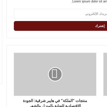
Lorem ipsum dolor sit am
م
ن
ت
ج
ا
ت
"
ا
ل
م
منتجات "الملكة" في هايبر شرقية: الجودة
ل
الاقتصادية للعناية بالمنزل والشعر