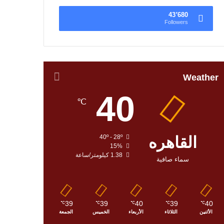
43٬680
Followers
Weather
40
℃
القاهره
40º - 28º
15%
1.38 كيلومتر/ساعة
سماء صافية
39
39
40
39
40
℃
℃
℃
℃
℃
الأثنين
الثلاثاء
الأربعاء
الخميس
الجمعة