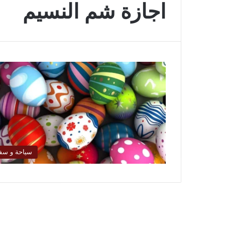
اجازة شم النسيم
سياحة و سف